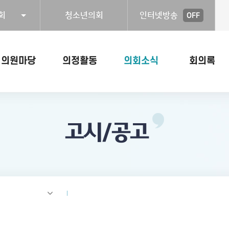
회
청소년의회
인터넷방송
OFF
의원마당
의정활동
의회소식
회의록
고시/공고