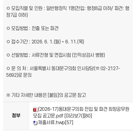
◦ 모집직렬 및 인원 : 일반행정직 1명(전입: 행정8급 이하/ 파견: 행
정7급 이하)
◦ 모집방법 : 전출 또는 파견
◦ 접수기간 : 2026. 6. 1.(월) ~ 6. 11.(목)
◦ 선발방법 : 서류전형 및 면접시험 (인적성검사 병행)
◦ 문 의 처 : 서울특별시 동대문구의회 인사담당(☏ 02-2127-
5692)로 문의
※ 기타 자세한 내용은 [붙임]의 공고문 참고
(2026-17)동대문구의회 전입 및 파견 희망공무원
첨부
모집 공고문.pdf
[미리보기]
[80]
제출서류.hwp
[57]