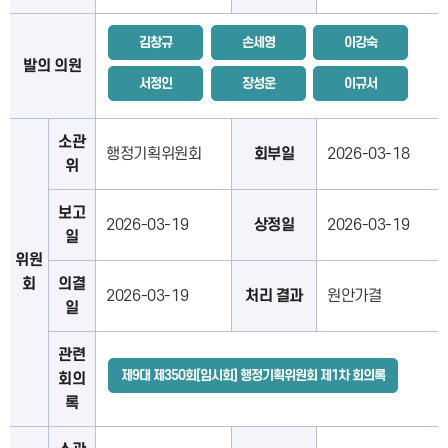
김창규
손세영
이강숙
발의 의원
서정인
장성운
이규서
소관
행정기획위원회
회부일
2026-03-18
위
보고
2026-03-19
상정일
2026-03-19
일
위원
회
의결
2026-03-19
처리 결과
원안가결
일
관련
제9대 제350회[임시회] 행정기획위원회 제1차 회의록
회의
록