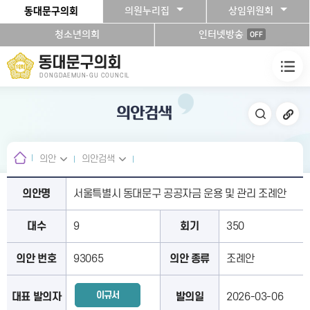
본문바로가기
동대문구의회
의원누리집
상임위원회
청소년의회
인터넷방송
OFF
동대문구의회
DONGDAEMUN-GU COUNCIL
의안검색
의안
의안검색
의안명
서울특별시 동대문구 공공자금 운용 및 관리 조례안
대수
9
회기
350
의안 번호
93065
의안 종류
조례안
이규서
대표 발의자
발의일
2026-03-06