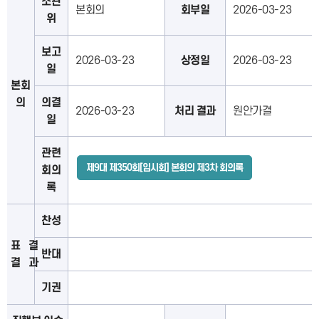
소관
본회의
회부일
2026-03-23
위
보고
2026-03-23
상정일
2026-03-23
일
본회
의
의결
2026-03-23
처리 결과
원안가결
일
관련
제9대 제350회[임시회] 본회의 제3차 회의록
회의
록
찬성
표 결
반대
결 과
기권