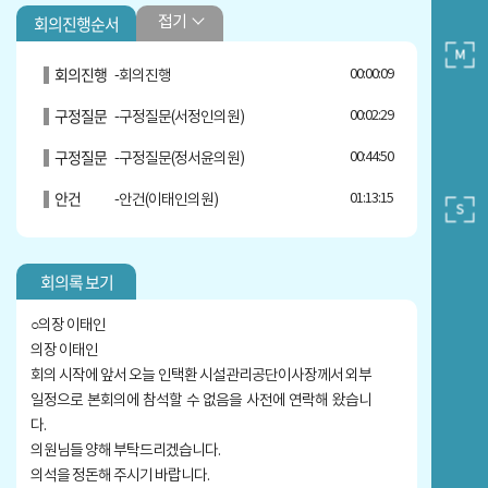
서정인
프로필보기
회의진행순서
접기
복지건설위원
지역구 :가 선거구(신설, 용두동)
회의진행
00:00:09
-회의진행
페이스북 바로가기
블로그 바로가기
구정질문
00:02:29
-구정질문(서정인의원)
정서윤
프로필보기
구정질문
00:44:50
-구정질문(정서윤의원)
운영부위원장
안건
지역구 :바 선거구(답십리2, 장안1·2동)
01:13:15
-안건(이태인의원)
페이스북 바로가기
블로그 바로가기
인스타그램
바로가기
이태인
프로필보기
회의록 보기
의장
○의장 이태인
지역구 :바 선거구(답십리2, 장안1·2동)
페이스북 바로가기
의장 이태인
회의 시작에 앞서 오늘 인택환 시설관리공단이사장께서 외부
일정으로 본회의에 참석할 수 없음을 사전에 연락해 왔습니
다.
의원님들 양해 부탁드리겠습니다.
의석을 정돈해 주시기 바랍니다.