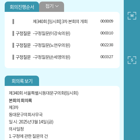
이강숙
프로필보기
회의진행순서
접기
운영위원장
지역구 :비례대표
00:00:09
제340회 [임시회] 3차 본회의 개회
페이스북 바로가기
구정질문
00:03:10
-구정질문(이강숙의원)
노연우
프로필보기
구정질문
00:22:38
-구정질문(노연우의원)
복지건설부위원장
구정질문
지역구 :바 선거구(답십리2, 장안1·2동)
00:33:27
-구정질문(손세영의원)
페이스북 바로가기
구정질문
00:47:23
-구정질문(안태민의원)
손세영
프로필보기
회의록 보기
구정질문
00:59:26
-구정질문(김학두의원)
행정기획위원장
기타
01:08:03
-일괄답변(이필형 동대문구청장)
제340회 서울특별시동대문구의회(임시회)
지역구 :나 선거구(제기, 청량리동)
본회의 회의록
기타
01:19:50
-답변(김진만 행정교육국장)
제3차
안태민
동대문구의회사무국
기타
01:26:43
-답변(김복재 주민복지국장)
프로필보기
일 시 : 2025년 3월 14일 (금)
복지건설부위원장
기타
01:32:43
-답변(배희정 스마트안전환경국장)
의사일정
지역구 :바 선거구(답십리2, 장안1·2동)
1. 구정에 관한 질문의 건
기타