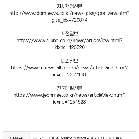
자치행정신문
http://www.ddmnews.co.kr/news_gisa/gisa_view.htm?
gisa_idx=720874
시정일보
https://www.sijung.co.kr/news/articleView.html?
idxno=428720
내외일보
https://www.naewoeilbo.com/news/articleView.html?
idxno=2342158
전국매일신문
https://www.jeonmae.co.kr/news/articleView.html?
idxno=1251528