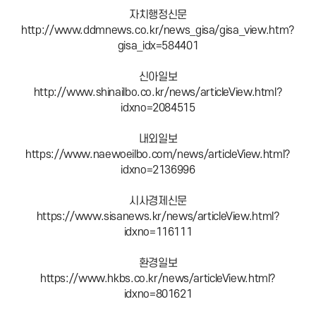
자치행정신문
http://www.ddmnews.co.kr/news_gisa/gisa_view.htm?
gisa_idx=584401
신아일보
http://www.shinailbo.co.kr/news/articleView.html?
idxno=2084515
내외일보
https://www.naewoeilbo.com/news/articleView.html?
idxno=2136996
시사경제신문
https://www.sisanews.kr/news/articleView.html?
idxno=116111
환경일보
https://www.hkbs.co.kr/news/articleView.html?
idxno=801621