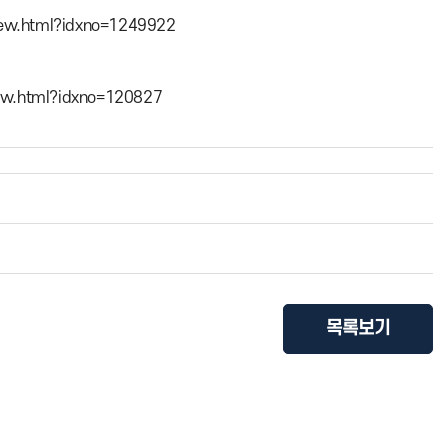
iew.html?idxno=1249922
iew.html?idxno=120827
목록보기