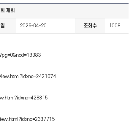
시회 개회
성일
2026-04-20
조회수
1008
sp?pg=0&ncd=13983
eView.html?idxno=2421074
iew.html?idxno=428315
View.html?idxno=2337715