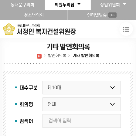
본문바로가기
동대문구의회
의원누리집
상임위원회
청소년의회
인터넷방송
OFF
동대문구의회
서정인 복지건설위원장
기타 발언회의록
발언회의록
기타 발언회의록
대수구분
회의명
검색어