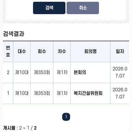
검색
검색결과
번
대수
회수
차수
회의명
일자
호
2026.0
2
제10대
제353회
제1차
본회의
7.07
2026.0
1
제10대
제353회
제1차
복지건설위원회
7.07
1
게시물
:
2 ~ 1
/
2