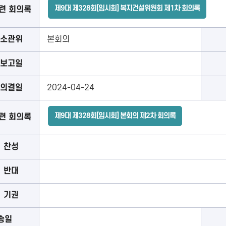
제9대 제328회[임시회] 복지건설위원회 제1차 회의록
련 회의록
소관위
본회의
보고일
의결일
2024-04-24
제9대 제328회[임시회] 본회의 제2차 회의록
련 회의록
찬성
반대
기권
송일