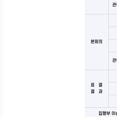
관
본회의
관
표 결
결 과
집행부 이