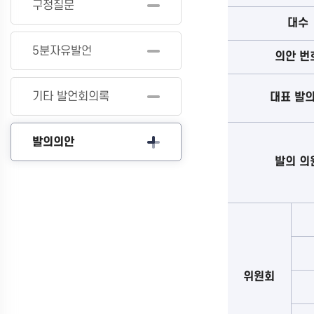
구정질문
대수
5분자유발언
의안 번
기타 발언회의록
대표 발
발의의안
발의 의
위원회