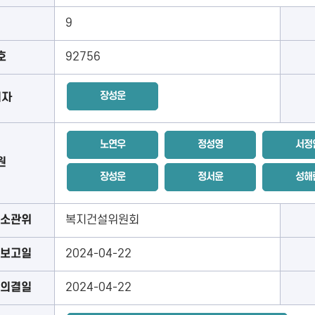
9
호
92756
장성운
의자
노연우
정성영
서정
원
장성운
정서윤
성해
소관위
복지건설위원회
보고일
2024-04-22
의결일
2024-04-22