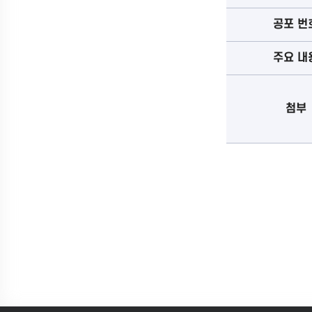
공포 번
주요 내
첨부