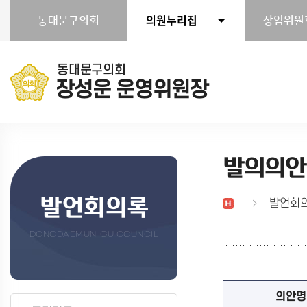
본문바로가기
동대문구의회
의원누리집
상임위원
동대문구의회
장성운 운영위원장
발의의안
발언회의록
발언회
DONGDAEMUN-GU COUNCIL
의안명