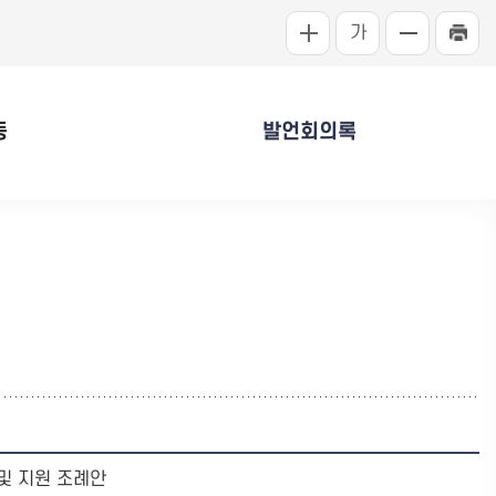
가
동
발언회의록
및 지원 조례안