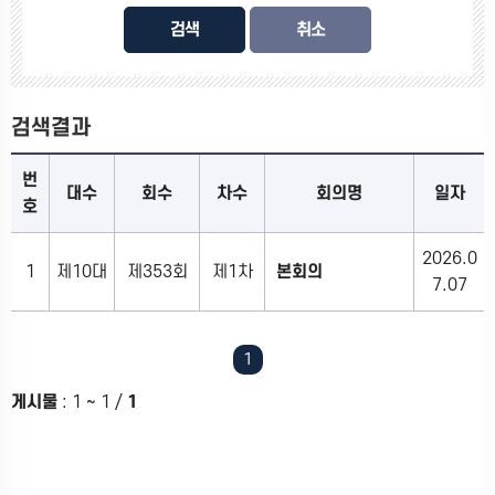
검색
검색결과
번
대수
회수
차수
회의명
일자
호
2026.0
1
제10대
제353회
제1차
본회의
7.07
1
게시물
:
1 ~ 1
/
1