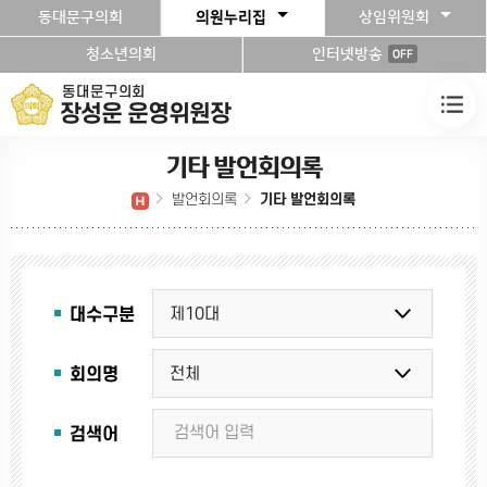
본문바로가기
동대문구의회
의원누리집
상임위원회
청소년의회
인터넷방송
OFF
동대문구의회
장성운 운영위원장
기타 발언회의록
발언회의록
기타 발언회의록
대수구분
회의명
검색어