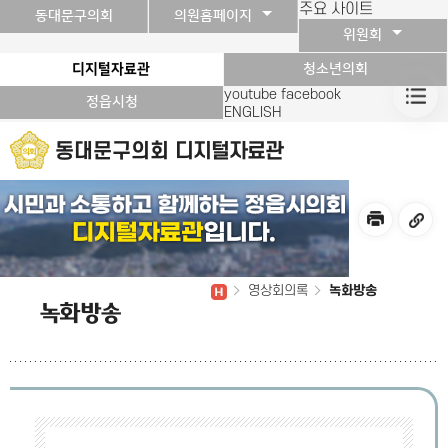
본문바로가기
주요 사이트
동대문구의회
의원홈페이지
위원회
디지털자료관
청소년의회
youtube
facebook
정읍시청
ENGLISH
동대문구의회
디지털자료관
영상회의록
녹화방송
녹화방송