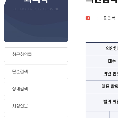
JEONGEUP CITY COUNCIL
회의록
의안명
최근회의록
대수
단순검색
의안 번
대표 발
상세검색
발의 의
시정질문