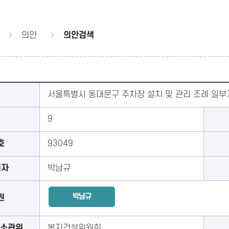
의안
의안검색
서울특별시 동대문구 주차장 설치 및 관리 조례 일
9
호
93049
의자
박남규
박남규
원
소관위
복지건설위원회