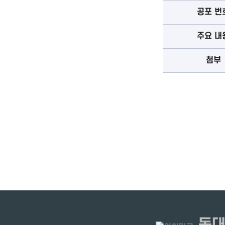
공포 번
주요 내
첨부