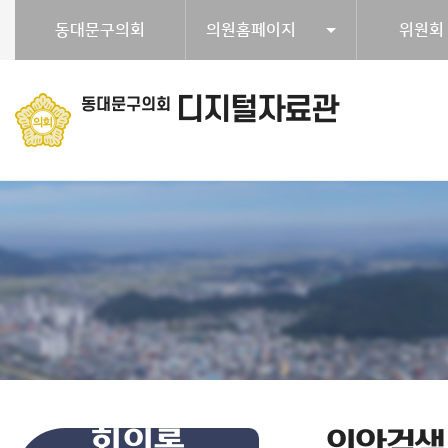
본문바로가기
동대문구의회
의원홈페이지
위원회
정읍시청
디지털자료관
동대문구의회
회의록
의안검색