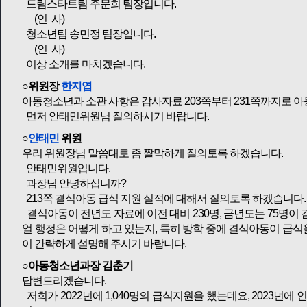
드림스타트팀 주문희 팀장입니다.
(인 사)
청소년팀 송민정 팀장입니다.
(인 사)
이상 소개를 마치겠습니다.
○위원장
한지엽
아동청소년과 소관 사항은 감사자료 203쪽부터 231쪽까지로 
먼저 안태민위원님 질의하시기 바랍니다.
○
안태민
위원
우리 위원장님 말씀대로 좀 짤막하게 질의토록 하겠습니다.
안태민위원입니다.
과장님 안녕하십니까?
213쪽 결식아동 급식 지원 실적에 대해서 질의토록 하겠습니다
결식아동이 전년도 자료에 이전 대비 230명, 금년도는 75명이
얼 행정은 어떻게 하고 있는지, 특히 방학 중에 결식아동이 급
이 간략하게 설명해 주시기 바랍니다.
○아동청소년과장 김춘기
답변드리겠습니다.
저희가 2022년에 1,040명의 급식지원을 했는데요, 2023년에 