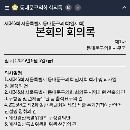
동대문구의회 회의록
제346회 서울특별시동대문구의회(임시회)
본회의 회의록
제1차
동대문구의회사무국
일 시 : 2025년 9월 5일 (금)
의사일정
1. 제346회 서울특별시 동대문구의회 임시회 회기 및 의사일
정 결정의 건
2. 제346회 서울특별시 동대문구의회 회의록 서명의원 선출의 건
3. 구청장 및 관계공무원 등 출석요구의 건
4. 2025년도 제2회 일반·특별회계 세입·세출 추가경정예산안 제
안설명 청취의 건
5. 예산결산특별위원회 구성결의안
6. 예산결산특별위원회 위원 선임의 건