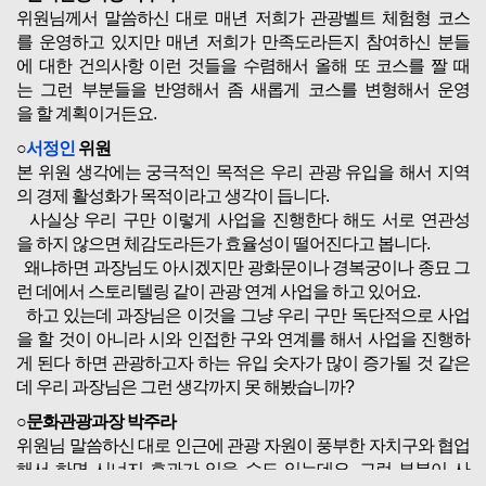
위원님께서 말씀하신 대로 매년 저희가 관광벨트 체험형 코스
를 운영하고 있지만 매년 저희가 만족도라든지 참여하신 분들
에 대한 건의사항 이런 것들을 수렴해서 올해 또 코스를 짤 때
는 그런 부분들을 반영해서 좀 새롭게 코스를 변형해서 운영
을 할 계획이거든요.
○
서정인
위원
본 위원 생각에는 궁극적인 목적은 우리 관광 유입을 해서 지역
의 경제 활성화가 목적이라고 생각이 듭니다.
사실상 우리 구만 이렇게 사업을 진행한다 해도 서로 연관성
을 하지 않으면 체감도라든가 효율성이 떨어진다고 봅니다.
왜냐하면 과장님도 아시겠지만 광화문이나 경복궁이나 종묘 그
런 데에서 스토리텔링 같이 관광 연계 사업을 하고 있어요.
하고 있는데 과장님은 이것을 그냥 우리 구만 독단적으로 사업
을 할 것이 아니라 시와 인접한 구와 연계를 해서 사업을 진행하
게 된다 하면 관광하고자 하는 유입 숫자가 많이 증가될 것 같은
데 우리 과장님은 그런 생각까지 못 해봤습니까?
○문화관광과장 박주라
위원님 말씀하신 대로 인근에 관광 자원이 풍부한 자치구와 협업
해서 하면 시너지 효과가 있을 수도 있는데요, 그런 부분이 사