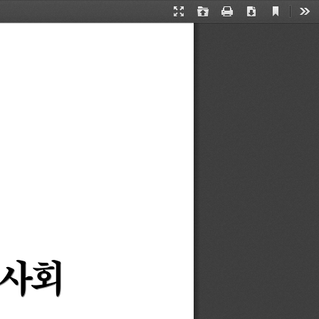
Current
Presentation
Open
Print
Download
Too
View
Mode
사회 
사회 
사회 