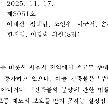
:
2025.
11.
17.
:
제
3051
호
:
이재선
,
성해란
,
노연우
,
이규서
,
손
한지엽
,
이강숙
의원
(8
명
)
를
비롯한
서울시
전역에서
소규모
주
이
증가하고
있으나
,
이들
건축물은
「
주
아니거나
「
건축물의
분양에
관한
법
보증
제도의
보호를
받지
못하는
실정임
.