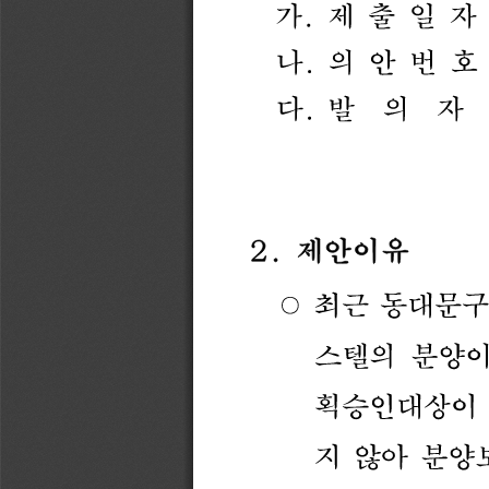
가
.
제
출
일
자
나
.
의
안
번
호
다
.
발
의
자
2.
제안이유
○
최근
동대문구
스텔의
분양
획승인대상이
지
않아
분양