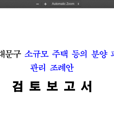
Zoom
Zoom
Out
In
대문구
소규모
주택
등의
분양
관리
조례안
검 
토 
보 
고 
서