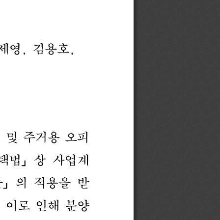
세영
,
김용호
,
택
및
주거용
오피
택법
」
상
사업계
률
」
의
적용을
받
이로
인해
분양