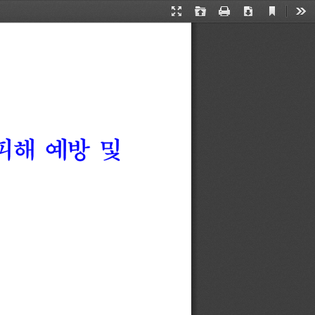
Current
Presentation
Open
Print
Download
Too
View
Mode
피해
예방
및