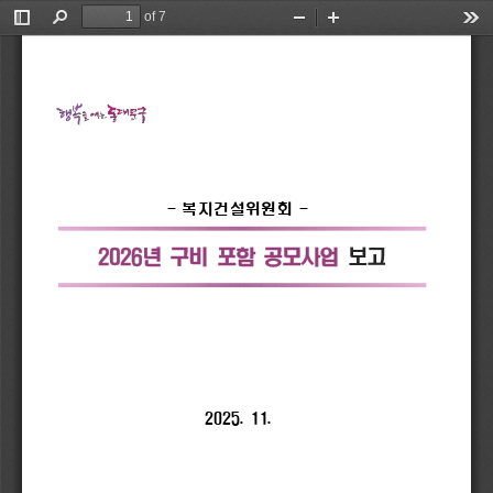
of 7
Toggle
Find
Zoom
Zoom
Too
Sidebar
Out
In
-
복지건설위원회
-
2026
년 
구비 
포함 
공모사업 
보고
2025. 
11.