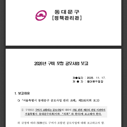
동대문구
동대문구
동대문구
[
정책관리관
]
[
정책관리관
]
[
정책관리관
]
2026
년 
구비 
포함 
공모사업 
보고
제출일자 
: 
2025.
11. 
17.  
제 
출 
자 
: 
동대문구청장
1. 
보고이유
m
서울특별시 
동대문구 
공모사업 
관리 
조례
제
8
조
(
의회 
보고
)
｢
｣ 
① 
구청장은 
구비가 
포함되는 
공모사업
에 
대하여 
사업 
관련 
예산의 
편성 
이전까지
서울특별시 
동대문구의회
(
이하 
“
의회
”
라 
한다
)
에 
보고해야 
한다
.
위 
규정에 
따라 
2026
년도 
구비가 
포함된 
공모사업에 
대해 
보고하고자 
함
.