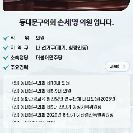
손세영
동대문구의회
의원
입니다.
직위
의원
지역구
나 선거구
(제기, 청량리동)
소속정당
더불어민주당
자세히
주요경력
(현) 동대문구의회 제10대 의원
(전) 동대문구의회 제8,9대 의원
(전) 문화관광교육 발전방안 연구단체 대표의원(2025년)
(전) 동대문구의회 제9대 전반기 행정기획위원장
(전) 동대문구의회 2020년 하반기 예산결산특별위원장
(현) 서울시당 부대변인
(전) 지역사회 정책연구회 회장