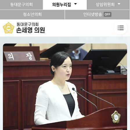
본문바로가기
동대문구의회
의원누리집
상임위원회
청소년의회
인터넷방송
OFF
동대문구의회
손세영 의원