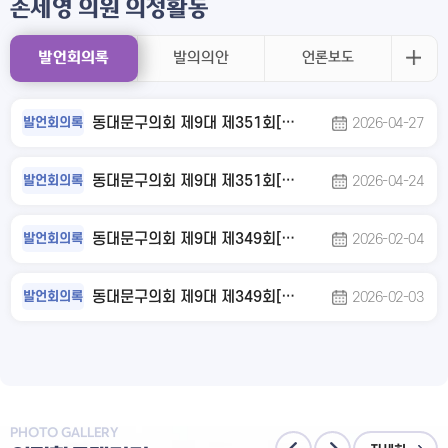
손세영 의원 의정활동
발언회의록
발의의안
언론보도
동대문구의회 제9대 제351회[임시회] 복지건설위원회 제1차 회의록 1. 구정질문 처리결과 보고의 건 2. 「청량리제8구역 주택정비형 재개발사업」 정비계획(변경)결정(안)에 대한 의견제시의 건(동대문구청장 제출) 3. 2026년도 1분기 간주처리 내역 보고의 건
발언회의록
2026-04-27
동대문구의회 제9대 제351회[임시회] 본회의 제1차 회의록 ㅇ보고사항 ㅇ5분자유발언(정성영) ㅇ5분자유발언(손세영) ㅇ5분자유발언(정서윤) 1. 제351회 서울특별시 동대문구의회 임시회 회기 및 의사일정 결정의 건(의장 제의) 2. 제351회 서울특별시 동대문구의회 회의록 서명의원 선출의 건(의장 제의) 3. 수인분당선 단선전철 신설 및 국가재정법 개정 촉구 결의안(장성운·이재선·정성영·김창규·노연우·손세영·한지엽·서정인·이강숙·김용호의원 공동발의) ㅇ휴회의 건
발언회의록
2026-04-24
동대문구의회 제9대 제349회[임시회] 복지건설위원회 제4차 회의록 1. 2026년도 업무계획 보고 청취의 건(계속)
발언회의록
2026-02-04
동대문구의회 제9대 제349회[임시회] 복지건설위원회 제3차 회의록 1. 2026년도 업무계획 보고 청취의 건(계속)
발언회의록
2026-02-03
PHOTO GALLERY