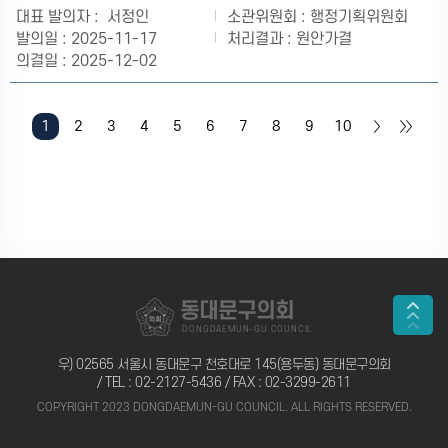
서정인
행정기획위원회
2025-11-17
원안가결
2025-12-02
1
2
3
4
5
6
7
8
9
10
동대문구의회
DONGDAEMUN-GU COUNCIL
우) 02565 서울시 동대문구 천호대로 145(용두동) 동대문구의회
/ TEL :
02-2127-5436
/ FAX : 02-3299-2611
COPYRIGHT 2023 DONGDAEMUN-GU COUNCIL. ALL RIGHTS RESERVED.