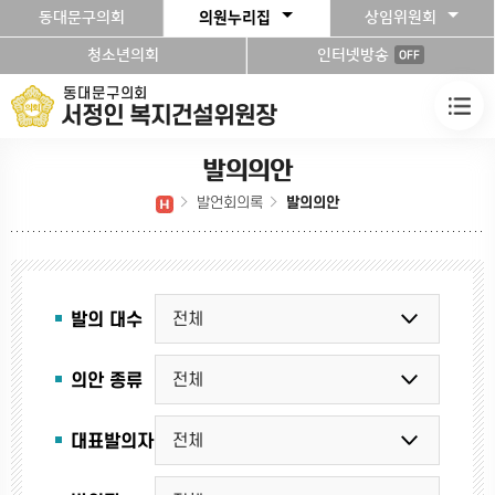
본문바로가기
동대문구의회
의원누리집
상임위원회
청소년의회
인터넷방송
OFF
동대문구의회
서정인 복지건설위원장
발의의안
발언회의록
발의의안
발의 대수
의안 종류
대표발의자