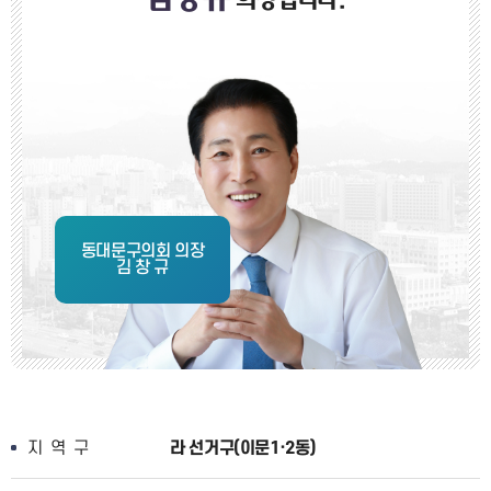
의장입니다.
동대문구의회 의장
김 창 규
지역구
라 선거구(이문1·2동)