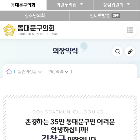
본문바로가기
동대문구의회
의원누리집
상임위원회
청소년의회
인터넷방송
OFF
동대문구의회
DONGDAEMUN-GU COUNCIL
의장약력
열린의장실
의장약력
D O N G D A E M U N - G U C O U N C I L
존경하는 35만 동대문구민 여러분
안녕하십니까!
김창규