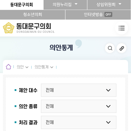
본문바로가기
동대문구의회
의원누리집
상임위원회
청소년의회
인터넷방송
OFF
동대문구의회
DONGDAEMUN-GU COUNCIL
의안통계
의안
의안통계
제안 대수
의안 종류
처리 결과