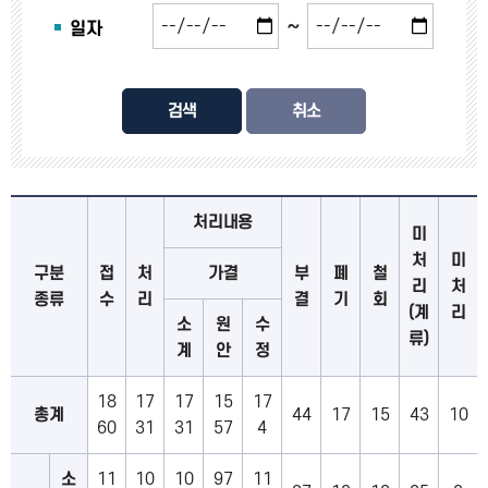
~
일자
검색
처리내용
미
처
미
구분
접
처
가결
부
폐
철
리
처
종류
수
리
결
기
회
(계
리
소
원
수
류)
계
안
정
18
17
17
15
17
총계
44
17
15
43
10
60
31
31
57
4
소
11
10
10
97
11